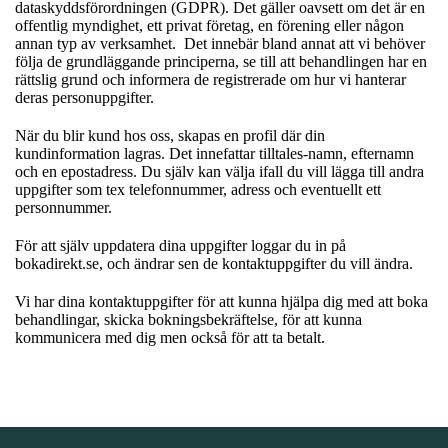
dataskyddsförordningen (GDPR). Det gäller oavsett om det är en
offentlig myndighet, ett privat företag, en förening eller någon
annan typ av verksamhet. Det innebär bland annat att vi behöver
följa de grundläggande principerna, se till att behandlingen har en
rättslig grund och informera de registrerade om hur vi hanterar
deras personuppgifter.
När du blir kund hos oss, skapas en profil där din
kundinformation lagras. Det innefattar tilltales-namn, efternamn
och en epostadress. Du själv kan välja ifall du vill lägga till andra
uppgifter som tex telefonnummer, adress och eventuellt ett
personnummer.
För att själv uppdatera dina uppgifter loggar du in på
bokadirekt.se, och ändrar sen de kontaktuppgifter du vill ändra.
Vi har dina kontaktuppgifter för att kunna hjälpa dig med att boka
behandlingar, skicka bokningsbekräftelse, för att kunna
kommunicera med dig men också för att ta betalt.